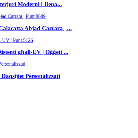
rjuri Moderni | Jiena...
alacatta Abjad Carrara | ...
stenti għall-UV | Oġġett ...
Daqsijiet Personalizzati