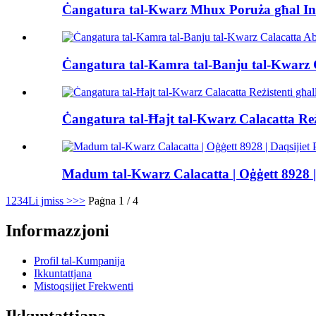
Ċangatura tal-Kwarz Mhux Poruża għal Inte
Ċangatura tal-Kamra tal-Banju tal-Kwarz C
Ċangatura tal-Ħajt tal-Kwarz Calacatta Reżi
Madum tal-Kwarz Calacatta | Oġġett 8928 | 
1
2
3
4
Li jmiss >
>>
Paġna 1 / 4
Informazzjoni
Profil tal-Kumpanija
Ikkuntattjana
Mistoqsijiet Frekwenti