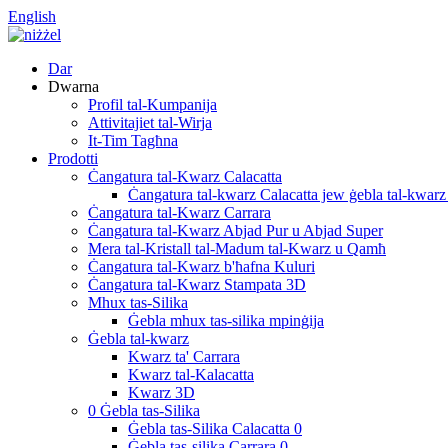
English
Dar
Dwarna
Profil tal-Kumpanija
Attivitajiet tal-Wirja
It-Tim Tagħna
Prodotti
Ċangatura tal-Kwarz Calacatta
Ċangatura tal-kwarz Calacatta jew ġebla tal-kwarz
Ċangatura tal-Kwarz Carrara
Ċangatura tal-Kwarz Abjad Pur u Abjad Super
Mera tal-Kristall tal-Madum tal-Kwarz u Qamħ
Ċangatura tal-Kwarz b'ħafna Kuluri
Ċangatura tal-Kwarz Stampata 3D
Mhux tas-Silika
Ġebla mhux tas-silika mpinġija
Ġebla tal-kwarz
Kwarz ta' Carrara
Kwarz tal-Kalacatta
Kwarz 3D
0 Ġebla tas-Silika
Ġebla tas-Silika Calacatta 0
Ġebla tas-silika Carrara 0