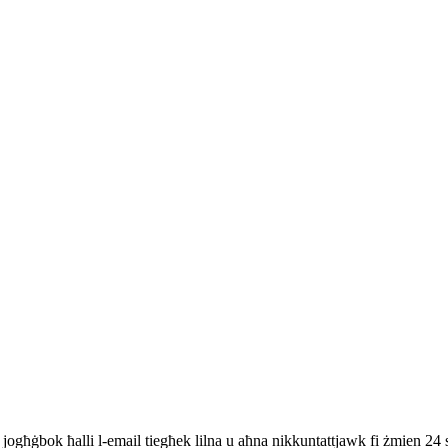
ekk jogħġbok ħalli l-email tiegħek lilna u aħna nikkuntattjawk fi żmien 24 