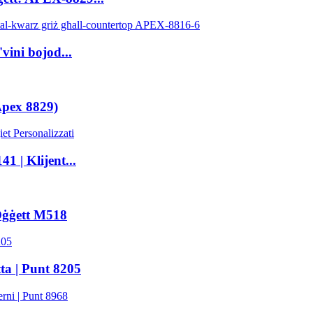
vini bojod...
Apex 8829)
1 | Klijent...
Oġġett M518
ta | Punt 8205