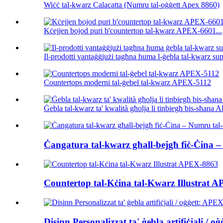
Wiċċ tal-kwarz Calacatta (Numru tal-oġġett Apex 8860)
Kċejjen bojod puri b'countertop tal-kwarz APEX-6601...
Il-prodotti vantaġġjużi tagħna huma l-ġebla tal-kwarz su
Countertops moderni tal-ġebel tal-kwarz APEX-5112
Ġebla tal-kwarz ta' kwalità għolja li tinbiegħ bis-sħan
Ċangatura tal-kwarz għall-bejgħ fiċ-Ċina –
Countertop tal-Kċina tal-Kwarz Illustrat 
Disinn Personalizzat ta' ġebla artifiċjali / 