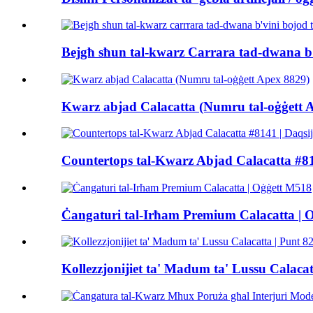
Bejgħ sħun tal-kwarz Carrara tad-dwana b'
Kwarz abjad Calacatta (Numru tal-oġġett 
Countertops tal-Kwarz Abjad Calacatta #814
Ċangaturi tal-Irħam Premium Calacatta | 
Kollezzjonijiet ta' Madum ta' Lussu Calacat