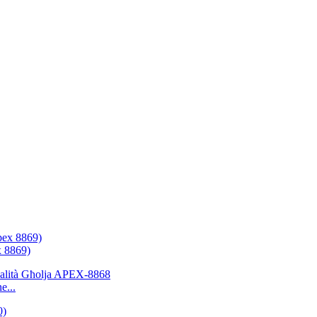
x 8869)
e...