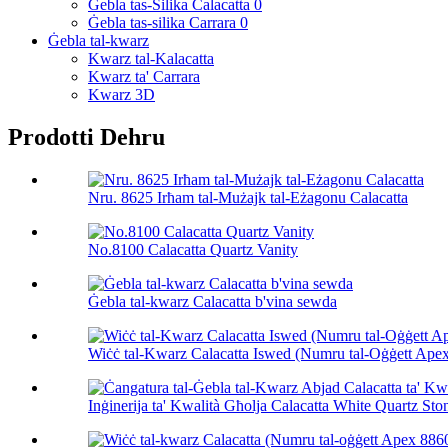
Ġebla tas-Silika Calacatta 0
Ġebla tas-silika Carrara 0
Ġebla tal-kwarz
Kwarz tal-Kalacatta
Kwarz ta' Carrara
Kwarz 3D
Prodotti Dehru
Nru. 8625 Irħam tal-Mużajk tal-Eżagonu Calacatta
No.8100 Calacatta Quartz Vanity
Ġebla tal-kwarz Calacatta b'vina sewda
Wiċċ tal-Kwarz Calacatta Iswed (Numru tal-Oġġett Ape
Inġinerija ta' Kwalità Għolja Calacatta White Quartz Ston