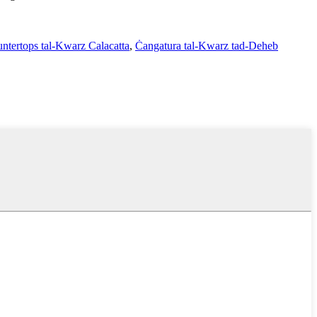
ntertops tal-Kwarz Calacatta
,
Ċangatura tal-Kwarz tad-Deheb