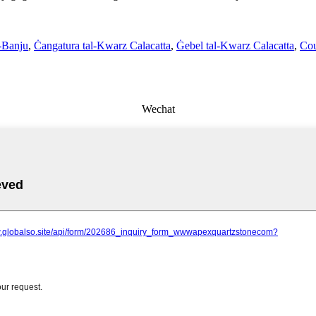
-Banju
,
Ċangatura tal-Kwarz Calacatta
,
Ġebel tal-Kwarz Calacatta
,
Cou
Wechat