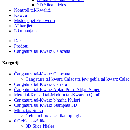
3D Siica Ħieles
Kontroll tal-Kwalità
Kawża
Mistoqsijiet Frekwenti
Aħbarijiet
Ikkuntattjana
Dar
Prodotti
Ċangatura tal-Kwarz Calacatta
Kategoriji
Ċangatura tal-Kwarz Calacatta
Ċangatura tal-kwarz Calacatta jew ġebla tal-kwarz Calac
Ċangatura tal-Kwarz Carrara
Ċangatura tal-Kwarz Abjad Pur u Abjad Super
Mera tal-Kristall tal-Madum tal-Kwarz u Qamħ
Ċangatura tal-Kwarz b'ħafna Kuluri
Ċangatura tal-Kwarz Stampata 3D
Mhux tas-Silika
Ġebla mhux tas-silika mpinġija
0 Ġebla tas-Silika
3D Siica Ħieles