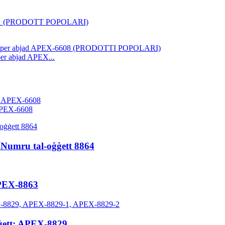
per abjad APEX...
a APEX-6608
 Numru tal-oġġett 8864
APEX-8863
oġġett: APEX-8829...