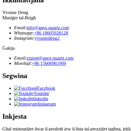
Ikkuntattjana
Yvonne Deng
Maniġer tal-Bejgħ
Email:
info@apex-quartz.com
Whatsapp:
+86 18605928128
Instagram:
yvonnedeng2
Ġakija
Email:
export@apex-quartz.com
Mowbajl:
+86 15606961909
Segwina
Facebook
Youtube
linkedin
Instagram
Inkjesta
Għal mistoqsijiet dwar il-prodotti jew il-lista tal-prezzijiet tagħna, j